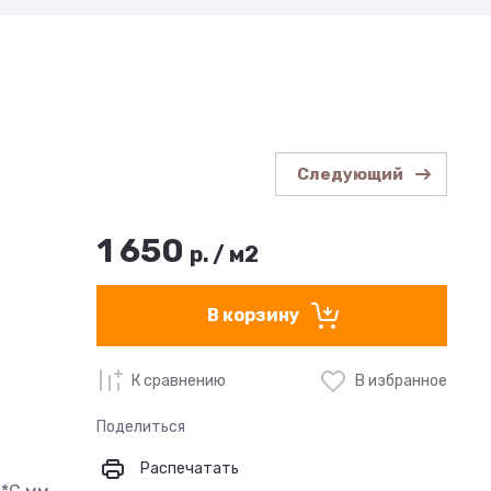
Следующий
1 650
р.
/
м2
В корзину
К сравнению
В избранное
Поделиться
Распечатать